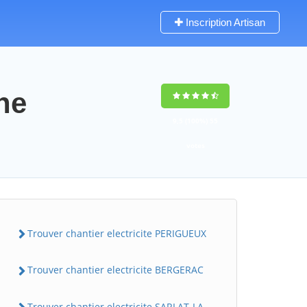
Inscription Artisan
ne
9,5
(100%)
55
votes
Trouver chantier electricite PERIGUEUX
Trouver chantier electricite BERGERAC
Trouver chantier electricite SARLAT-LA-