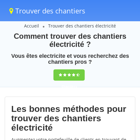
Trouver des chantiers
Accueil
Trouver des chantiers électricité
Comment trouver des chantiers
électricité ?
Vous êtes electricite et vous recherchez des
chantiers pros ?
Chantiers
electricite en
Les bonnes méthodes pour
France
trouver des chantiers
9,5
(100%)
231
électricité
votes
Augmentez votre portefeuille de clients en trouvant de