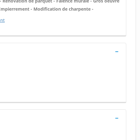
- Rénovation de parquet - Faïence murale - Gros oeuvre
 Empierrement - Modification de charpente -
ent