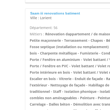
Saam iii renovations batiment
Ville : Lorient
Département: 56
Métiers :
Rénovation dappartement / de maiso
Petite maçonnerie - Terrassement - Chapes - Bét
Fosse septique (installation ou remplacement) -
bois - Charpente métallique - Fumisterie - Cond
Porte / Fenêtre en aluminium - Volet battant /
Porte / Fenêtre en PVC - Volet battant / Volet r
Porte intérieure en bois - Volet battant / Volet
Escalier en bois - Vitrerie - Enduit de façade - 
l'extérieur - Nettoyage de façade - Habillage de
traditionnel - Staff - Isolation phonique - Isol
combles non aménageables - Peinture - Peinture 
Carrelage - Dalles béton - Démolition avec trans