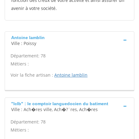
fonction des creux de votre activité et ainsi assurer un
avenir à votre société.
Antoine lamblin
Ville : Poissy
Département: 78
Métiers :
Voir la fiche artisan :
Antoine lamblin
"lclb" : le comptoir languedocien du batiment
Ville : Ach�res ville, Ach�?¨res, Ach�res
Département: 78
Métiers :