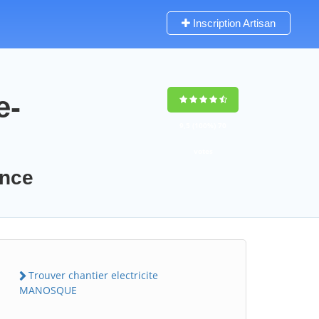
Inscription Artisan
e-
9,5
(100%)
70
votes
ence
Trouver chantier electricite
MANOSQUE