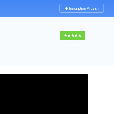
Inscription Artisan
9,5
(100%)
58
votes