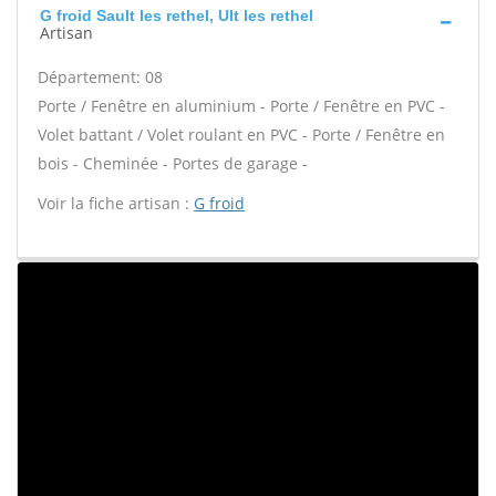
G froid Sault les rethel, Ult les rethel
Artisan
Département: 08
Porte / Fenêtre en aluminium - Porte / Fenêtre en PVC -
Volet battant / Volet roulant en PVC - Porte / Fenêtre en
bois - Cheminée - Portes de garage -
Voir la fiche artisan :
G froid