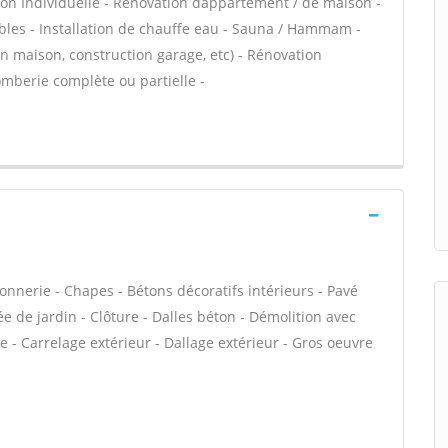
on Individuelle - Rénovation dappartement / de maison -
es - Installation de chauffe eau - Sauna / Hammam -
on maison, construction garage, etc) - Rénovation
omberie complète ou partielle -
onnerie - Chapes - Bétons décoratifs intérieurs - Pavé
ée de jardin - Clôture - Dalles béton - Démolition avec
 - Carrelage extérieur - Dallage extérieur - Gros oeuvre