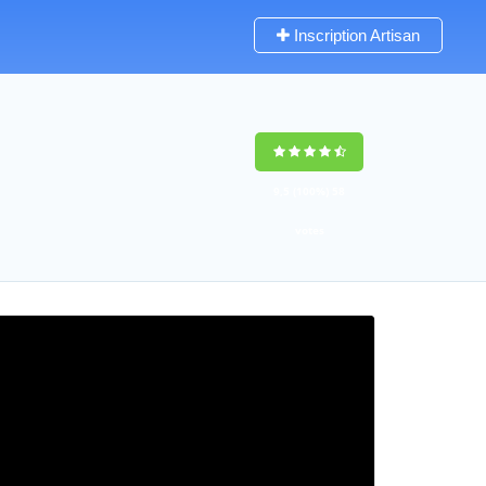
Inscription Artisan
9,5
(100%)
58
votes