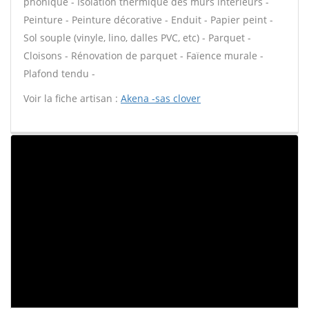
phonique - Isolation thermique des murs intérieurs -
Peinture - Peinture décorative - Enduit - Papier peint -
Sol souple (vinyle, lino, dalles PVC, etc) - Parquet -
Cloisons - Rénovation de parquet - Faïence murale -
Plafond tendu -
Voir la fiche artisan :
Akena -sas clover