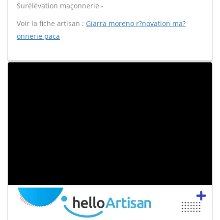
Surélévation maçonnerie -
Voir la fiche artisan :
Giarra moreno r?novation ma?
onnerie paca