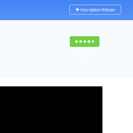
Inscription Artisan
9,5
(100%)
58
votes