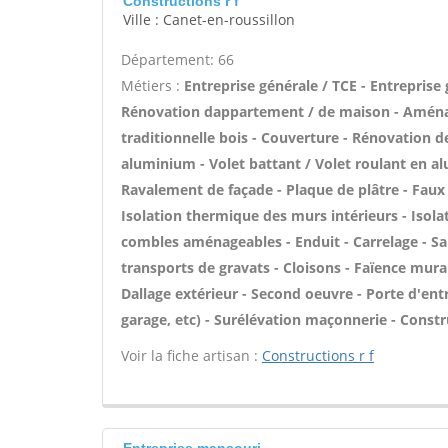
Constructions r f
Ville : Canet-en-roussillon
Département: 66
Métiers :
Entreprise générale / TCE - Entreprise
Rénovation dappartement / de maison - Amén
traditionnelle bois - Couverture - Rénovation de
aluminium - Volet battant / Volet roulant en al
Ravalement de façade - Plaque de plâtre - Faux p
Isolation thermique des murs intérieurs - Isol
combles aménageables - Enduit - Carrelage - Sal
transports de gravats - Cloisons - Faïence mural
Dallage extérieur - Second oeuvre - Porte d'en
garage, etc) - Surélévation maçonnerie - Const
Voir la fiche artisan :
Constructions r f