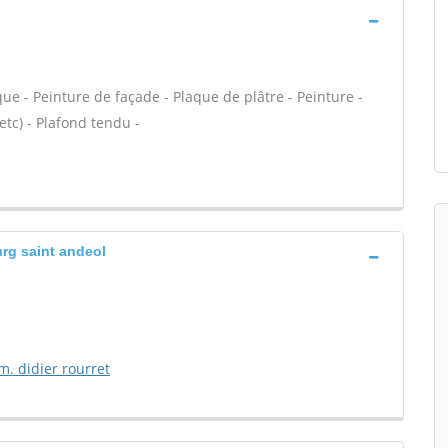
ue - Peinture de façade - Plaque de plâtre - Peinture -
 etc) - Plafond tendu -
urg saint andeol
m. didier rourret