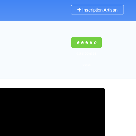
Inscription Artisan
9,5
(100%)
58
votes