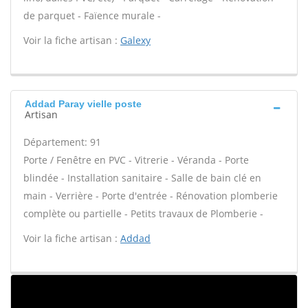
de parquet - Faïence murale -
Voir la fiche artisan :
Galexy
Addad Paray vielle poste
Artisan
Département: 91
Porte / Fenêtre en PVC - Vitrerie - Véranda - Porte
blindée - Installation sanitaire - Salle de bain clé en
main - Verrière - Porte d'entrée - Rénovation plomberie
complète ou partielle - Petits travaux de Plomberie -
Voir la fiche artisan :
Addad