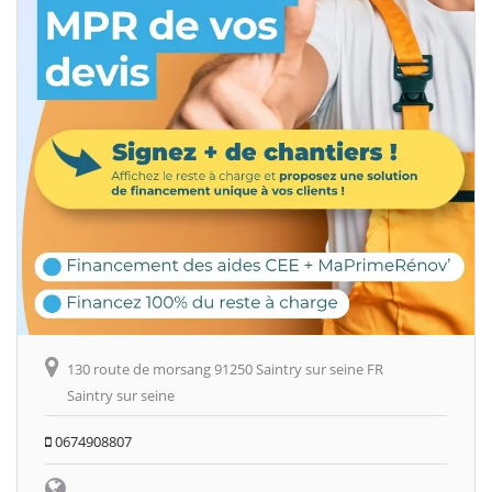
130 route de morsang 91250 Saintry sur seine FR
Saintry sur seine
0674908807