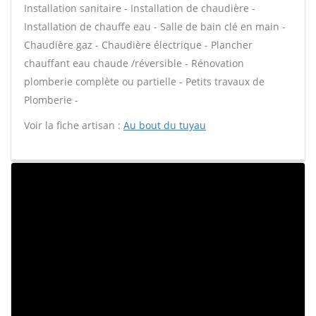
Installation sanitaire - Installation de chaudière -
Installation de chauffe eau - Salle de bain clé en main -
Chaudière gaz - Chaudière électrique - Plancher
chauffant eau chaude /réversible - Rénovation
plomberie complète ou partielle - Petits travaux de
Plomberie -
Voir la fiche artisan :
Au bout du tuyau