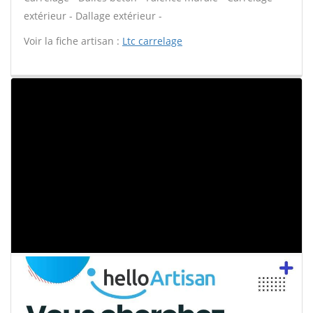
extérieur - Dallage extérieur -
Voir la fiche artisan :
Ltc carrelage