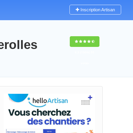
Inscription Artisan
erolles
9,5
(100%)
55
votes