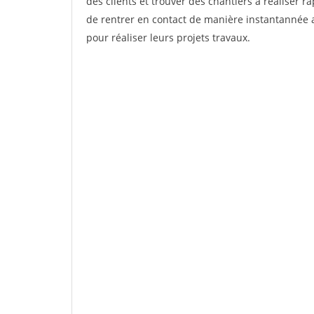
des clients et trouver des chantiers à réaliser 
de rentrer en contact de manière instantannée a
pour réaliser leurs projets travaux.