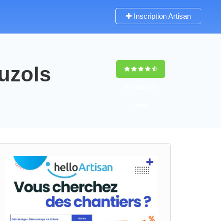
Inscription Artisan
muzols
9,5
(100%)
53
votes