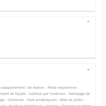
n dappartement / de maison - Petite maçonnerie -
ment de façade - Isolation par l'extérieur - Nettoyage de
age - Cheminée - Pavé autobloquant - Allée de jardin -
ats - Escaliers métalliques - Cloisons - Terrasse en béton