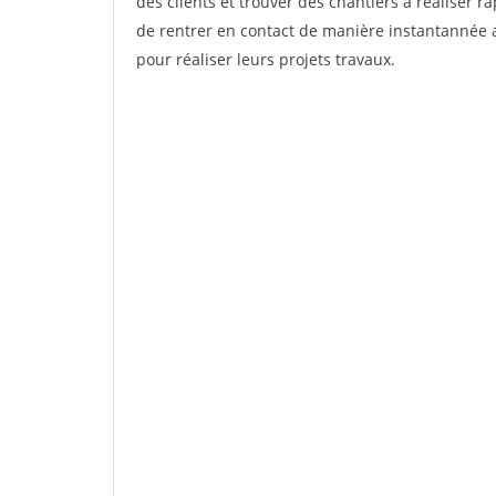
des clients et trouver des chantiers à réaliser 
de rentrer en contact de manière instantannée a
pour réaliser leurs projets travaux.