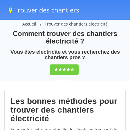
Trouver des chantiers
Accueil
Trouver des chantiers électricité
Comment trouver des chantiers
électricité ?
Vous êtes electricite et vous recherchez des
chantiers pros ?
Chantiers
electricite en
Les bonnes méthodes pour
France
trouver des chantiers
9,5
(100%)
231
électricité
votes
Augmentez votre portefeuille de clients en trouvant de