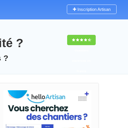
Inscription Artisan
ité ?
Chantiers
s ?
electricite en
France
9,5
(100%)
231
votes