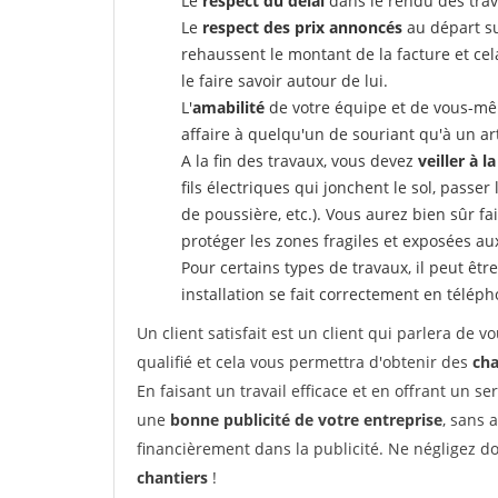
Le
respect du délai
dans le rendu des trav
Le
respect des prix annoncés
au départ su
rehaussent le montant de la facture et ce
le faire savoir autour de lui.
L'
amabilité
de votre équipe et de vous-même
affaire à quelqu'un de souriant qu'à un ar
A la fin des travaux, vous devez
veiller à l
fils électriques qui jonchent le sol, passer
de poussière, etc.). Vous aurez bien sûr fai
protéger les zones fragiles et exposées au
Pour certains types de travaux, il peut êtr
installation se fait correctement en télép
Un client satisfait est un client qui parlera de
qualifié et cela vous permettra d'obtenir des
cha
En faisant un travail efficace et en offrant un se
une
bonne publicité de votre entreprise
, sans 
financièrement dans la publicité. Ne négligez d
chantiers
!