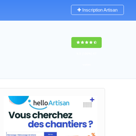
Inscription Artisan
9,5
(100%)
47
votes