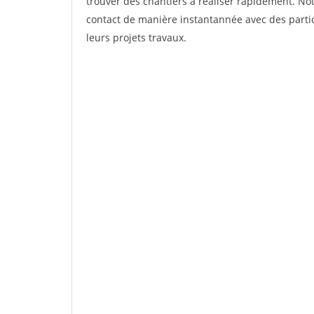
trouver des chantiers à réaliser rapidement. Not
contact de manière instantannée avec des partic
leurs projets travaux.