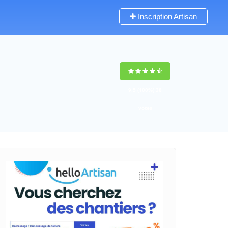
Inscription Artisan
9,5
(100%)
38
votes