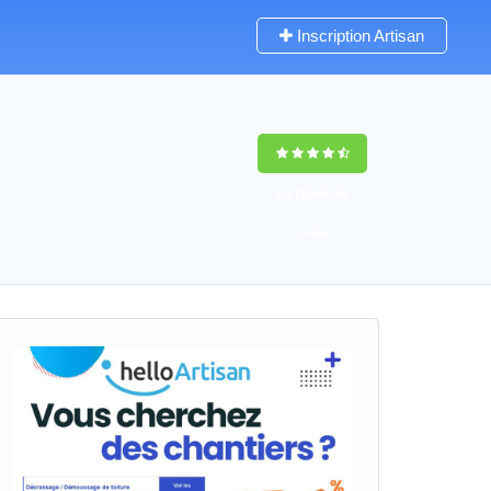
Inscription Artisan
9,5
(100%)
42
votes