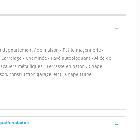
n dappartement / de maison - Petite maçonnerie -
 Carrelage - Cheminée - Pavé autobloquant - Allée de
Escaliers métalliques - Terrasse en béton / Chape -
on, construction garage, etc) - Chape fluide -
 -
 graffenstaden