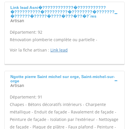
Link lead Asni�????????????�???????????
�??????????�?????????�????????�???????
�??????�?????�????�???�??�?¨res
Artisan
Département: 92
Rénovation plomberie complète ou partielle -
Voir la fiche artisan :
Link lead
Ngotte pierre Saint michel sur orge, Saint-michel-sur-
orge
Artisan
Département: 91
Chapes - Bétons décoratifs intérieurs - Charpente
métallique - Enduit de façade - Ravalement de façade -
Peinture de façade - Isolation par l'extérieur - Nettoyage
de façade - Plaque de plâtre - Faux plafond - Peinture -