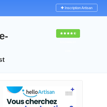
Inscription Artisan
e-
9,5
(100%)
57
votes
st