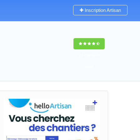
Inscription Artisan
9,5
(100%)
39
votes