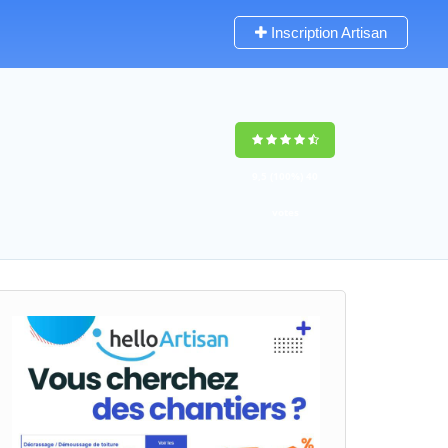
Inscription Artisan
9,5
(100%)
40
votes