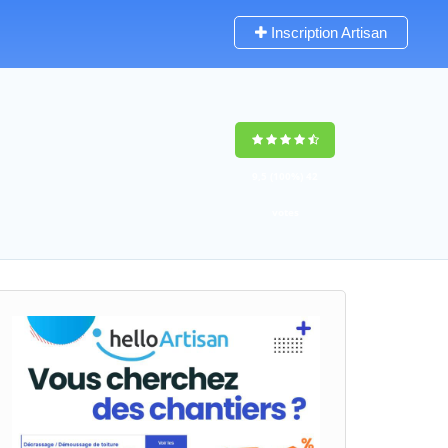
Inscription Artisan
9,5
(100%)
42
votes