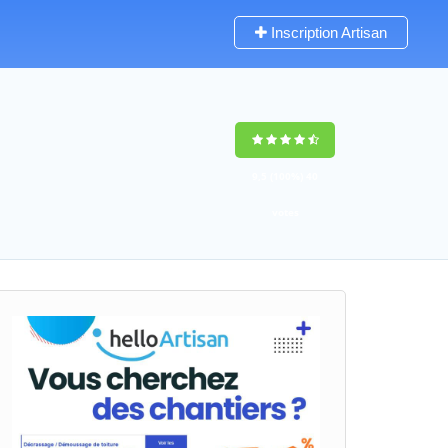
Inscription Artisan
9,5
(100%)
40
votes