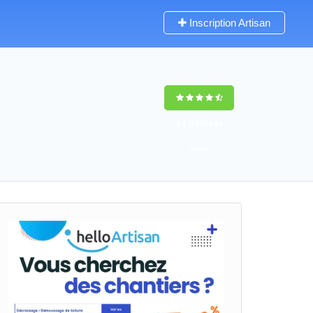
Inscription Artisan
9,5
(100%)
42
votes