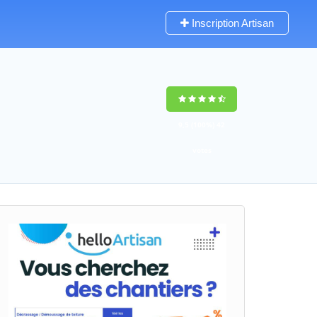
Inscription Artisan
9,5
(100%)
42
votes