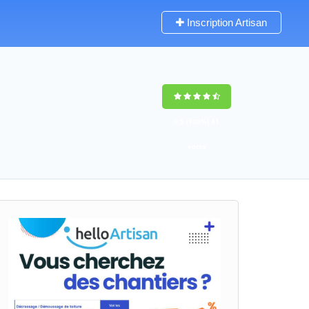
Inscription Artisan
9,5
(100%)
41
votes